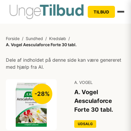
TILBUD
Forside
/
Sundhed
/
Kredsløb
/
A. Vogel Aesculaforce Forte 30 tabl.
Dele af indholdet på denne side kan være genereret
med hjælp fra AI.
A. VOGEL
A. Vogel
-28%
Aesculaforce
Forte 30 tabl.
UDSALG