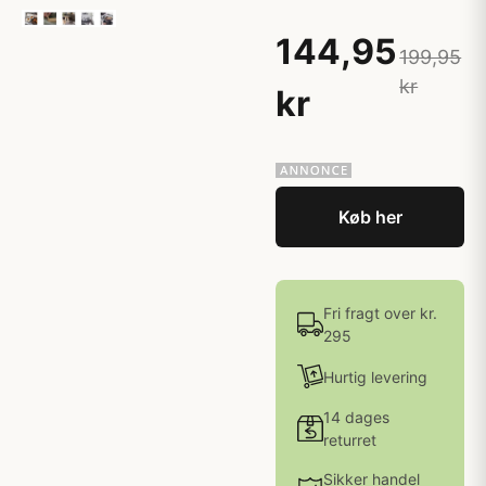
144,95
199,95
kr
kr
Køb her
Fri fragt over kr.
295
Hurtig levering
14 dages
returret
Sikker handel