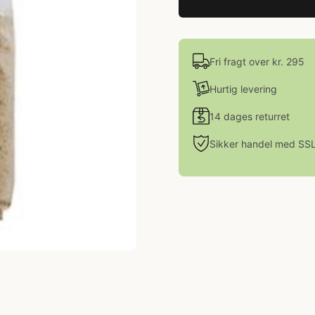
Fri fragt over kr. 295
Hurtig levering
14 dages returret
Sikker handel med SS