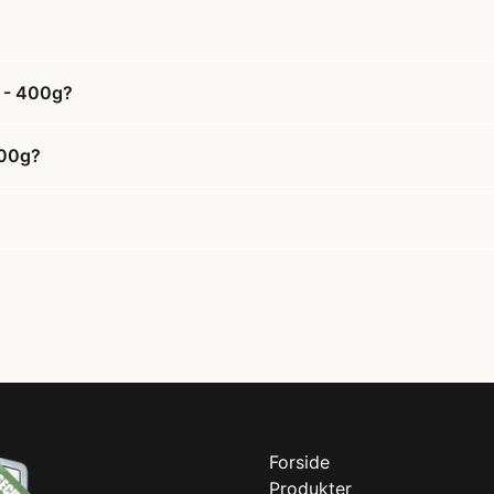
g - 400g?
400g?
Forside
Produkter