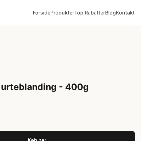
Forside
Produkter
Top Rabatter
Blog
Kontakt
 urteblanding - 400g
Køb her