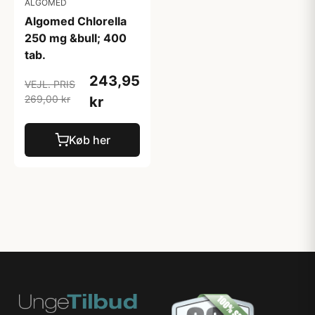
ALGOMED
Algomed Chlorella
250 mg &bull; 400
tab.
243,95
VEJL. PRIS
269,00 kr
kr
Køb her