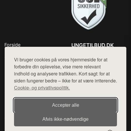
Forside
UNGETILBUD.DK
Produkter
Tlf. 78768672
Top Rabatter
Vi bruger cookies på vores hjemmeside for at
Mail:
hej@want.dk
Blog
forbedre din oplevelse, vise mere relevant
Kontakt
indhold og analysere trafikken. Kort sagt: for at
Cookie- og privatlivspolitik
siden fungerer bedre – ikke for at være irriterende.
Cookie- og privatlivspolitik.
Denne side er en del af want.dk, der udgiver en række
Accepter alle
hjemmesider med præsentation af forskellige produkter fra
diverse webshops. Der sælges ikke varer fra denne side - vi
Afvis ikke‑nødvendige
henviser til de shops, som sælger varen. Vi har heller ikke
varerne på lager.