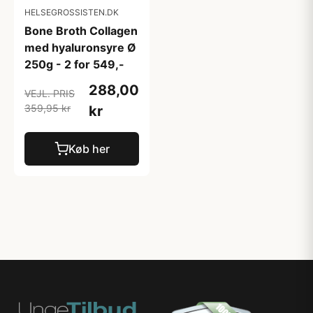
HELSEGROSSISTEN.DK
Bone Broth Collagen
med hyaluronsyre Ø
250g - 2 for 549,-
288,00
VEJL. PRIS
359,95 kr
kr
Køb her