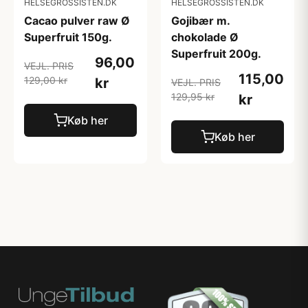
HELSEGROSSISTEN.DK
HELSEGROSSISTEN.DK
Cacao pulver raw Ø
Gojibær m.
Superfruit 150g.
chokolade Ø
Superfruit 200g.
96,00
VEJL. PRIS
115,00
129,00 kr
kr
VEJL. PRIS
129,95 kr
kr
Køb her
Køb her