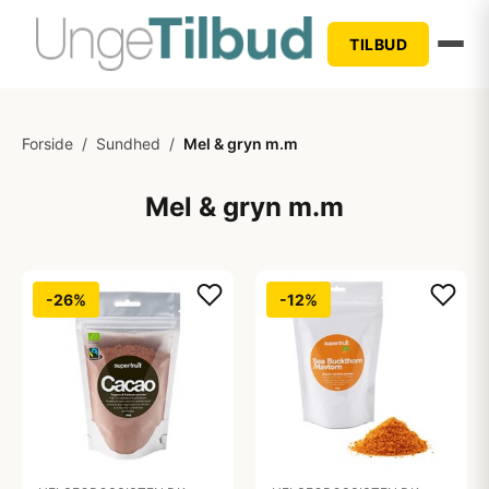
TILBUD
Forside
/
Sundhed
/
Mel & gryn m.m
Mel & gryn m.m
-26%
-12%