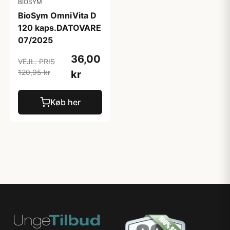
BIOSYM
BioSym OmniVita D
120 kaps.DATOVARE
07/2025
36,00
VEJL. PRIS
120,95 kr
kr
Køb her