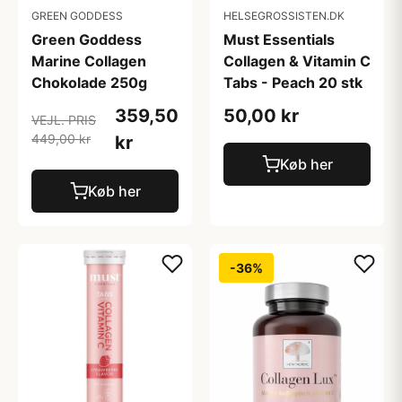
GREEN GODDESS
HELSEGROSSISTEN.DK
Green Goddess
Must Essentials
Marine Collagen
Collagen & Vitamin C
Chokolade 250g
Tabs - Peach 20 stk
359,50
50,00 kr
VEJL. PRIS
449,00 kr
kr
Køb her
Køb her
-36%