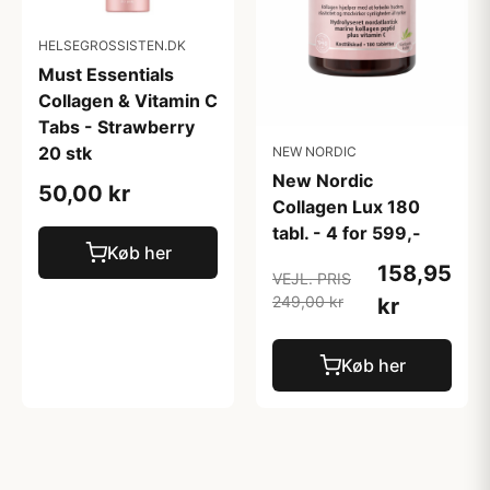
HELSEGROSSISTEN.DK
Must Essentials
Collagen & Vitamin C
Tabs - Strawberry
20 stk
NEW NORDIC
New Nordic
50,00 kr
Collagen Lux 180
tabl. - 4 for 599,-
Køb her
158,95
VEJL. PRIS
249,00 kr
kr
Køb her