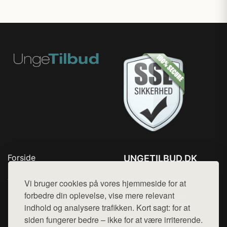
Forside
UNGETILBUD.DK
Produkter
Tlf. 78768672
Top Rabatter
Vi bruger cookies på vores hjemmeside for at
Mail:
hej@want.dk
Blog
forbedre din oplevelse, vise mere relevant
Kontakt
indhold og analysere trafikken. Kort sagt: for at
Cookie- og privatlivspolitik
siden fungerer bedre – ikke for at være irriterende.