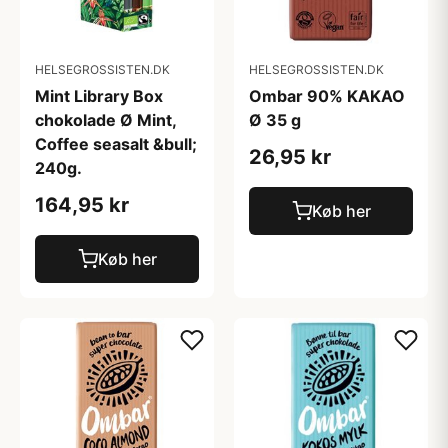
HELSEGROSSISTEN.DK
HELSEGROSSISTEN.DK
Mint Library Box
Ombar 90% KAKAO
chokolade Ø Mint,
Ø 35 g
Coffee seasalt &bull;
26,95 kr
240g.
164,95 kr
Køb her
Køb her